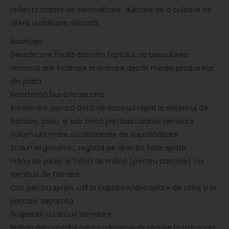
reflectorizante de semnalizare, dublate de o culoare ce
oferă vizibilitate ridicată.
Avantaje:
Descărcare facilă datorita faptului ca bascularea
remorcii are înclinare mai mare decât media produselor
din piață
Rezistență bună la sarcina.
întreținere ușoară dată de accesul rapid la sistemul de
frânare, șasiu, și sub benă prin bascularea remorcii.
Volum util mare cu obloanele de supraînălțare.
Scaun ergonomic, reglabil pe direcția față-spate.
Frâna de picior și frână de mână (pentru parcare) cu
tamburi de frânare.
Cric pentru sprijin, util la cuplarea/decuplare de utilaj și la
parcare separată.
Suspensii cu arcuri lamelare.
Proțap demontabil pentru dimensiuni reduse la transport.