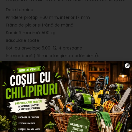
Date tehnice:
Prindere proțap: H60 mm, interior 17 mm
Frâna de picior și frână de mână
Sarcină maximă: 500 kg
Basculare spate
Roti cu anvelopa 5.00-12, 4 prezoane
Interior benă (lățime x lungime x adâncime):
830x1310x280 mm
Ecartament: 1230 mm
Lungime totală: 2920 mm
Înălțime totală: 1200 mm
Gardă sol osie: 240 mm
Suspensii: arcuri lamelare
Obloane rabatabile: spate și lateral
Scaun cu pernă, reglabil față-spate
Set livrare: