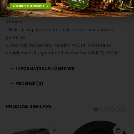
Colet 1/2 (componente): 1400x900x500 mm/110 kg
Colet 2/2 (proțap): 2600x600x150 mm/20 kg
Atenție!
*)Folosiți cu prioritate frână de motor la coborârea
pantelor!
Obloanele înălțătoare nu sunt incluse. Acestea se
achiziționează separat cod comanda: 468100RM500C1
INFORMAȚII SUPLIMENTARE
RECENZII (0)
PRODUSE SIMILARE