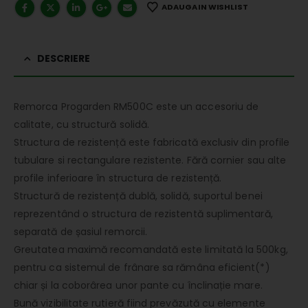
ADAUGA IN WISHLIST
DESCRIERE
Remorca Progarden RM500C este un accesoriu de
calitate, cu structură solidă.
Structura de rezistență este fabricată exclusiv din profile
tubulare si rectangulare rezistente. Fără cornier sau alte
profile inferioare în structura de rezistență.
Structură de rezistență dublă, solidă, suportul benei
reprezentând o structura de rezistentă suplimentară,
separată de șasiul remorcii.
Greutatea maximă recomandată este limitată la 500kg,
pentru ca sistemul de frânare sa rămâna eficient(*)
chiar și la coborârea unor pante cu înclinație mare.
Bună vizibilitate rutieră fiind prevăzută cu elemente