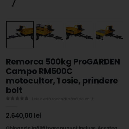
Remorca 500kg ProGARDEN
Campo RM500C
motocultor, 1 osie, prindere
bolt
( Nu există recenzii până acum. )
0
out of 5
2.640,00
lei
Obloanele înălțătoare nu sunt incluse. Acestea