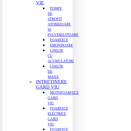
VIE
POMPE
DE
STROPIT
ATOMIZOARE
SI
PULVERIZATOARE
FOARFECE
EMONDOARE
UNELTE
CU
ACUMULATORI
UNELTE
DE
MANA
INTRETINERE
GARD VIU
MOTOFOARFECE
GARD
VIU
FOARFECE
ELECTRICE
GARD
VIU
FOARFECE