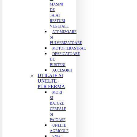
MASINI
DE
TAIAT
RESTURI
VEGETALE
ATOMIZOARE
SI
PULVERIZATOARE
MOTOFIERASTRAE
DESPICATOARE
DE
BUSTENI
ACCESORII
UTILAJE SI
UNELTE
PTR FERMA
MORI
SI
BATOZE
CEREALE
SI
PAIOASE
UNELTE
AGRICOLE
SNEC