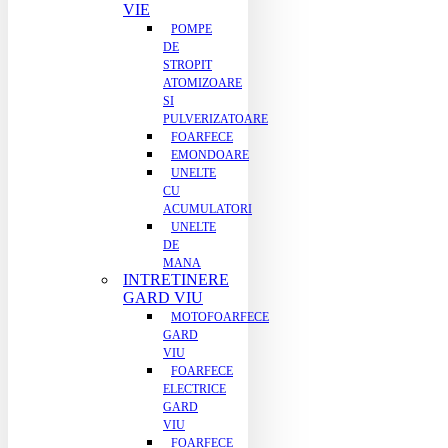
VIE
POMPE
DE
STROPIT
ATOMIZOARE
SI
PULVERIZATOARE
FOARFECE
EMONDOARE
UNELTE
CU
ACUMULATORI
UNELTE
DE
MANA
INTRETINERE
GARD VIU
MOTOFOARFECE
GARD
VIU
FOARFECE
ELECTRICE
GARD
VIU
FOARFECE