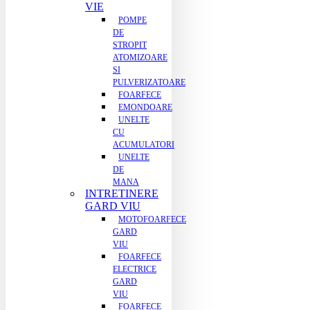
VIE
POMPE
DE
STROPIT
ATOMIZOARE
SI
PULVERIZATOARE
FOARFECE
EMONDOARE
UNELTE
CU
ACUMULATORI
UNELTE
DE
MANA
INTRETINERE
GARD VIU
MOTOFOARFECE
GARD
VIU
FOARFECE
ELECTRICE
GARD
VIU
FOARFECE