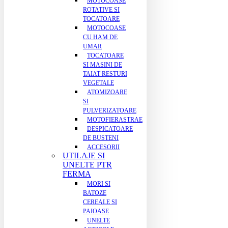
MOTOCOASE
ROTATIVE SI
TOCATOARE
MOTOCOASE
CU HAM DE
UMAR
TOCATOARE
SI MASINI DE
TAIAT RESTURI
VEGETALE
ATOMIZOARE
SI
PULVERIZATOARE
MOTOFIERASTRAE
DESPICATOARE
DE BUSTENI
ACCESORII
UTILAJE SI
UNELTE PTR
FERMA
MORI SI
BATOZE
CEREALE SI
PAIOASE
UNELTE