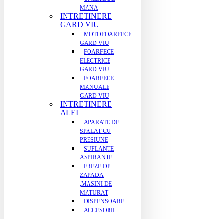
MANA
INTRETINERE
GARD VIU
MOTOFOARFECE
GARD VIU
FOARFECE
ELECTRICE
GARD VIU
FOARFECE
MANUALE
GARD VIU
INTRETINERE
ALEI
APARATE DE
SPALAT CU
PRESIUNE
SUFLANTE
ASPIRANTE
FREZE DE
ZAPADA
,MASINI DE
MATURAT
DISPENSOARE
ACCESORII