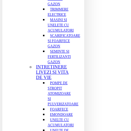
GAZON
TRIMMERE
ELECTRICE
MASINI SI
UNELETE CU
ACUMULATORI
SCARIFICATOARE
SI FOARFECE
GAZON
SEMINTE SI
FERTILIZANTI
GAZON
INTRETINERE
LIVEZI SI VITA
DE VIE
POMPE DE
STROPIT
ATOMIZOARE
SI
PULVERIZATOARE
FOARFECE
EMONDOARE
UNELTE CU
ACUMULATORI
UNELTE DE