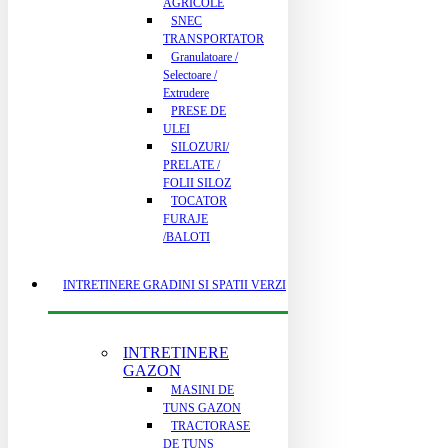
AGRICOLE
SNEC
TRANSPORTATOR
Granulatoare /
Selectoare /
Extrudere
PRESE DE
ULEI
SILOZURI/
PRELATE /
FOLII SILOZ
TOCATOR
FURAJE
/BALOTI
INTRETINERE GRADINI SI SPATII VERZI
INTRETINERE
GAZON
MASINI DE
TUNS GAZON
TRACTORASE
DE TUNS