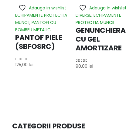
Adauga in wishlist
Adauga in wishlist
ECHIPAMENTE PROTECTIA
DIVERSE
,
ECHIPAMENTE
MUNCII
,
PANTOFI CU
PROTECTIA MUNCII
GENUNCHIERA
BOMBEU METALIC
PANTOF PIELE
CU GEL
(SBFOSRC)
AMORTIZARE
125,00
lei
0
out of 5
90,00
lei
0
out of 5
CATEGORII PRODUSE